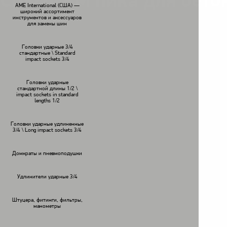
CB-20-RM пика для бето
AME International (США) —
широкий ассортимент
инструментов и аксессуаров
для замены шин
Головки ударные 3/4
стандартные \ Standard
impact sockets 3/4
Головки ударные
стандартной длины 1/2 \
impact sockets in standard
lengths 1/2
Головки ударные удлиненные
3/4 \ Long impact sockets 3/4
Домкраты и пневмоподушки
Удлинители ударные 3/4
Штуцера, фитинги, фильтры,
манометры