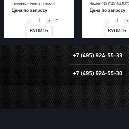
Гайковерт пневматический
Чашка PNG (725162.037
KAWASAKI KPT-55SA
Цена по запросу
Цена по запросу
шт
-
+
-
+
КУПИТЬ
КУПИТЬ
+7 (495) 924-55-33
+7 (495) 924-55-30