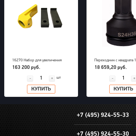
16270 Набор для увеличения
Переходник с квадрата 1
радиуса снятия покрышек для
внешний шестигранник 
163 200 руб.
18 659,20 руб.
грузовых машин до 63" OTP 2000
PNG (S24M36H)
шт
-
+
-
+
КУПИТЬ
КУПИТЬ
+7 (495) 924-55-33
+7 (495) 924-55-30