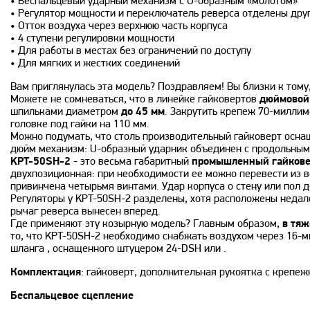
• Беспальцевый ударный механизм с U-образным «молотом»
• Регулятор мощности и переключатель реверса отделены друг
• Отток воздуха через верхнюю часть корпуса
• 4 ступени регулировки мощности
• Для работы в местах без ограничений по доступу
• Для мягких и жестких соединений
Вам приглянулась эта модель? Поздравляем! Вы близки к тому
Можете не сомневаться, что в линейке гайковертов
дюймовой
шпильками диаметром
до 45 мм
. Закрутить крепеж 70-миллим
головке под гайки на 110 мм.
Можно подумать, что столь производительный гайковерт осна
дюйм механизм: U-образный ударник объединен с продольным
KPT-50SH-2
- это весьма габаритный
промышленный гайкове
двухпозиционная: при необходимости ее можно перевести из в
привинчена четырьмя винтами. Удар корпуса о стену или пол 
Регуляторы у KPT-50SH-2 разделены, хотя расположены недале
рычаг реверса вынесен вперед.
Где применяют эту козырную модель? Главным образом,
в тяж
то, что KPT-50SH-2 необходимо снабжать воздухом через 16-м
шланга , оснащенного штуцером 24-DSH или .
Комплектация
: гайковерт, дополнительная рукоятка с крепе
Беспальцевое сцепление