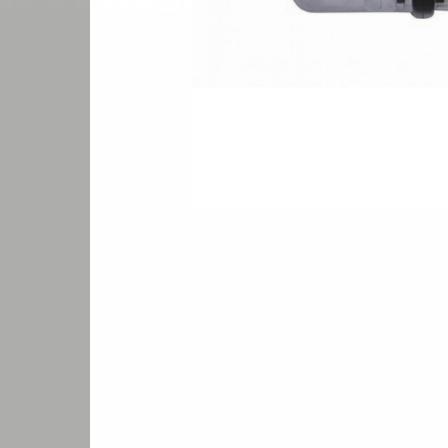
кий KAWASAKI KPT-50SH-