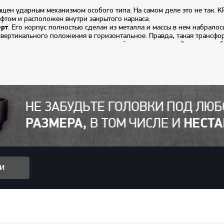
щен ударным механизмом особого типа. На самом деле это не так. 
том и расположен внутри закрытого каркаса.
рт
. Его корпус полностью сделан из металла и массы в нем набрало
вертикального положения в горизонтальное. Правда, такая трансфо
 должен остаться всего лишь маленькой неприятностью. Этому спосо
еко друг от друга. Четырехпозиционное колесико ограничения мощно
желой промышленности, а также на станциях по обслуживанию и
иметровый пневмошланг, ведь диаметр входного патрубка инструмент
жными винтами, картонная коробка
и