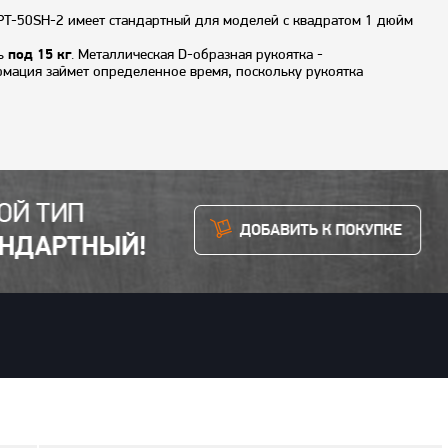
KPT-50SH-2 имеет стандартный для моделей с квадратом 1 дюйм
сь
под 15 кг
. Металлическая D-образная рукоятка -
рмация займет определенное время, поскольку рукоятка
бствуют
резиновые протекторы
на корпусе.
сти находится на привычном месте (снизу рукоятки), а рычаг
 ремонту большегрузных автомобилей
. Обратим внимание на то,
а составляет ½". У нас есть готовое решение в виде шланга ,