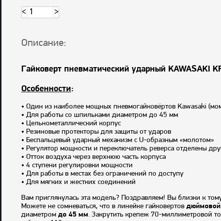
<
>
Описание:
Гайковерт пневматический ударный KAWASAKI KP
Особенности
:
• Один из наиболее мощных пневмогайковёртов Kawasaki (мом
• Для работы со шпильками диаметром до 45 мм
• Цельнометаллический корпус
• Резиновые протекторы для защиты от ударов
• Беспальцевый ударный механизм с U-образным «молотом»
• Регулятор мощности и переключатель реверса отделены дру
• Отток воздуха через верхнюю часть корпуса
• 4 ступени регулировки мощности
• Для работы в местах без ограничений по доступу
• Для мягких и жестких соединений
Вам приглянулась эта модель? Поздравляем! Вы близки к тому
Можете не сомневаться, что в линейке гайковертов
дюймовой
диаметром
до 45 мм
. Закрутить крепеж 70-миллиметровой то