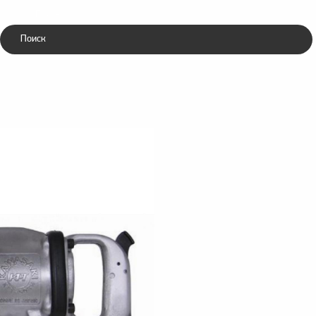
Каталог
ники
Зубила
ческие
пневматические