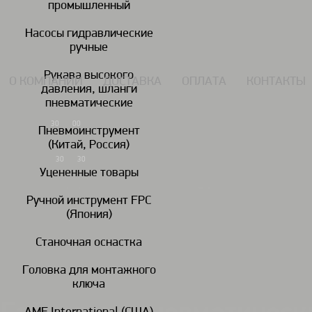
промышленный
117434, г. Москва, Дмитровское шоссе 13, пом. 7 ЖК Дыхание.
Насосы гидравлические
ручные
Рукава высокого
О КОМПАНИИ
ДОСТАВКА
ОПЛАТА
КОНТАКТЫ
давления, шланги
пневматические
7 (495) 924-55-33
30
00
Пн-Чт: 09
-18
Пневмоинструмент
(Китай, Россия)
7 (495) 924-55-30
30
30
Пятница: 09
-17
Уцененные товары
Ручной инструмент FPC
(Япония)
Гайковереты
Дрели
пневматические
пневматические
пн
Станочная оснастка
Головка для монтажного
Пневмоинструмент KAWASAKI
Гайковерты пневматические KAWASAK
/
/
ключа