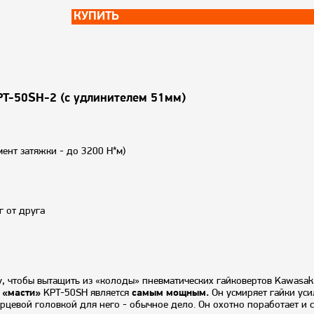
КУПИТЬ
T-50SH-2 (с удлинителем 51мм)
ент затяжки - до 3200 Н*м)
г от друга
, чтобы вытащить из «колоды» пневматических гайковертов Kawasaki
 «масти»
KPT-50SH является
самым мощным.
Он усмиряет гайки ус
рцевой головкой для него - обычное дело. Он охотно поработает и с