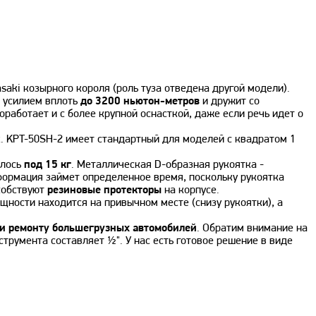
aki козырного короля (роль туза отведена другой модели).
 усилием вплоть
до 3200 ньютон-метров
и дружит со
оработает и с более крупной оснасткой, даже если речь идет о
к. KPT-50SH-2 имеет стандартный для моделей с квадратом 1
алось
под 15 кг
. Металлическая D-образная рукоятка -
формация займет определенное время, поскольку рукоятка
особствуют
резиновые протекторы
на корпусе.
щности находится на привычном месте (снизу рукоятки), а
 и ремонту большегрузных автомобилей
. Обратим внимание на
трумента составляет ½". У нас есть готовое решение в виде