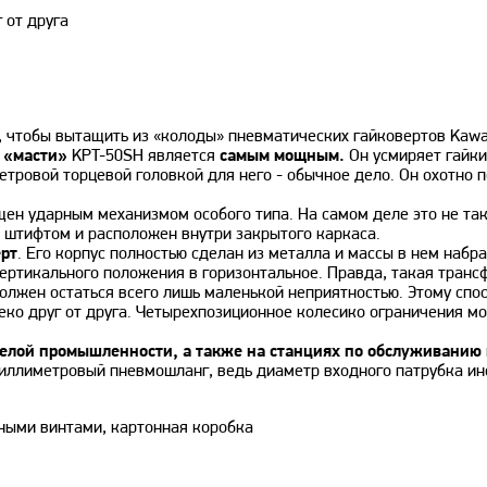
 от друга
, чтобы вытащить из «колоды» пневматических гайковертов Kawas
 «масти»
KPT-50SH является
самым мощным.
Он усмиряет гайки
етровой торцевой головкой для него - обычное дело. Он охотно п
щен ударным механизмом особого типа. На самом деле это не та
 штифтом и расположен внутри закрытого каркаса.
рт
. Его корпус полностью сделан из металла и массы в нем набр
ертикального положения в горизонтальное. Правда, такая транс
должен остаться всего лишь маленькой неприятностью. Этому сп
ко друг от друга. Четырехпозиционное колесико ограничения мо
елой промышленности, а также на станциях по обслуживанию
иллиметровый пневмошланг, ведь диаметр входного патрубка инс
жными винтами, картонная коробка