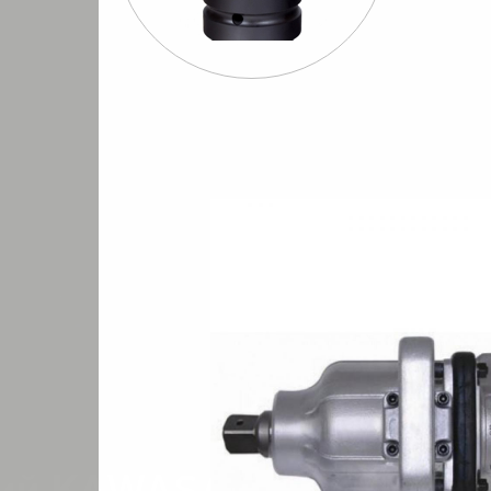
Шуруповерты
Бормашины
Штроб
евматические
пневматические
пневмати
I
Гайковерт пневматический KAWASAKI KPT-50SH-2
/