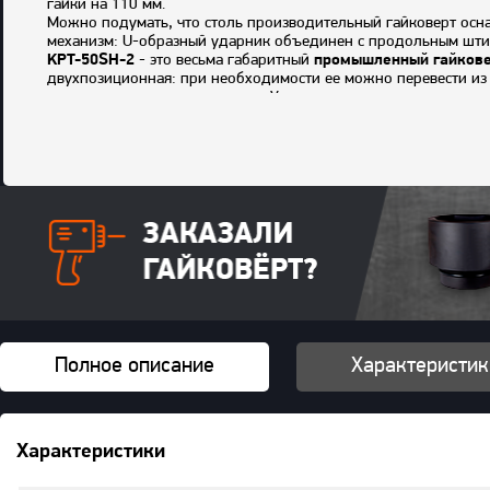
гайки на 110 мм.
Можно подумать, что столь производительный гайковерт осна
механизм: U-образный ударник объединен с продольным штиф
KPT-50SH-2
- это весьма габаритный
промышленный гайкове
двухпозиционная: при необходимости ее можно перевести из 
привинчена четырьмя винтами. Удар корпуса о стену или пол
Регуляторы у KPT-50SH-2 разделены, хотя расположены недал
реверса вынесен вперед.
Где применяют эту козырную модель? Главным образом,
в тя
что KPT-50SH-2 необходимо снабжать воздухом через 16-милл
оснащенного штуцером 24-DSH или .
Комплектация
: гайковерт, дополнительная рукоятка с крепе
Беспальцевое сцепление
Полное описание
Характеристик
Характеристики