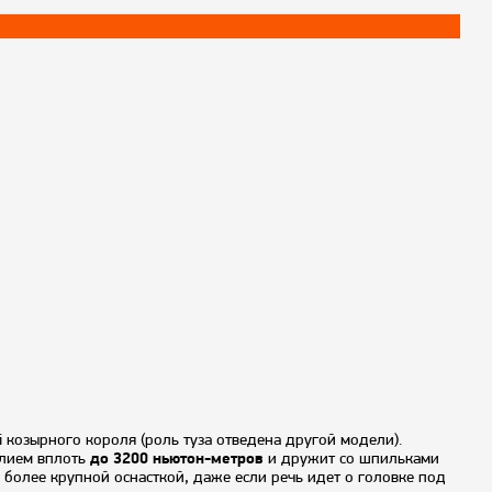
 козырного короля (роль туза отведена другой модели).
илием вплоть
до 3200 ньютон-метров
и дружит со шпильками
 более крупной оснасткой, даже если речь идет о головке под