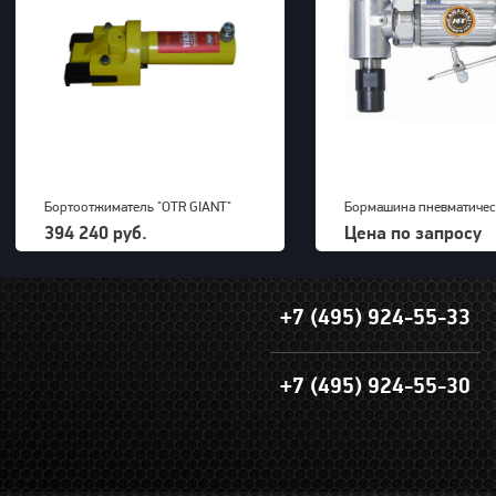
Бортоотжиматель "OTR GIANT"
Бормашина пневматичес
(39-63") для 5-ти составных
Kawasaki KPT-26DGBS
394 240 руб.
Цена по запросу
дисков 700bar, 23,5kg
+7 (495) 924-55-33
+7 (495) 924-55-30