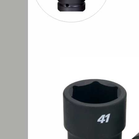
Шуруповерты
Бормашины
Штроб
евматические
пневматические
пневмати
ые 1/1 \ Impact sockets 1/1
Головки ударные 1/1 стандартные \ Standar
/