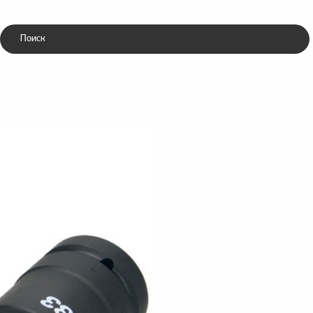
Каталог
ники
Зубила
ческие
пневматические
d impact sockets 1/1
Головка торцевая 1"-WS-24
/