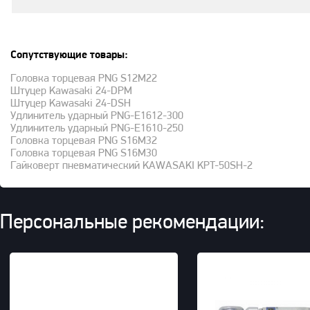
Сопутствующие товары:
Головка торцевая PNG S12M22
Штуцер Kawasaki 24-DPM
Штуцер Kawasaki 24-DSH
Удлинитель ударный PNG-E1612-300
Удлинитель ударный PNG-E1610-250
Головка торцевая PNG S16M32
Головка торцевая PNG S16M30
Гайковерт пневматический KAWASAKI KPT-50SH-2
Персональные рекомендации: