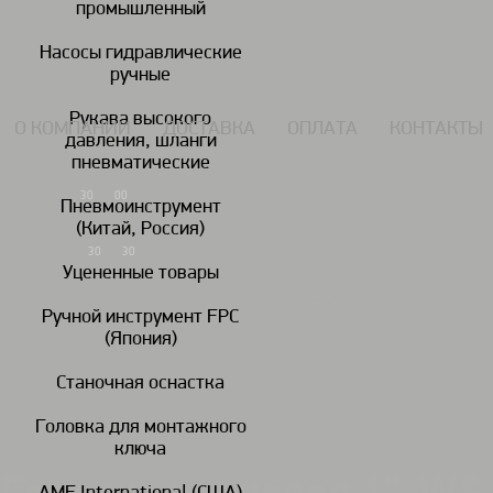
промышленный
117434, г. Москва, Дмитровское шоссе 13, пом. 7 ЖК Дыхание.
Насосы гидравлические
ручные
Рукава высокого
О КОМПАНИИ
ДОСТАВКА
ОПЛАТА
КОНТАКТЫ
давления, шланги
пневматические
7 (495) 924-55-33
30
00
Пн-Чт: 09
-18
Пневмоинструмент
(Китай, Россия)
7 (495) 924-55-30
30
30
Пятница: 09
-17
Уцененные товары
Ручной инструмент FPC
(Япония)
Гайковереты
Дрели
пневматические
пневматические
пн
Станочная оснастка
Головка для монтажного
Головки ударные / удлинители/шарниры/переходники
Головки ударн
/
/
ключа