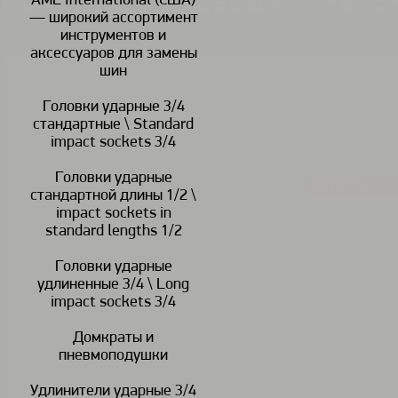
Головка торцевая 1"-WS
AME International (США)
— широкий ассортимент
инструментов и
аксессуаров для замены
шин
Головки ударные 3/4
В наличии
стандартные \ Standard
impact sockets 3/4
Головки ударные
КУПИТЬ
<
>
стандартной длины 1/2 \
impact sockets in
standard lengths 1/2
Описание:
Головки ударные
удлиненные 3/4 \ Long
Головка торцевая ударная 1"-WS-24
impact sockets 3/4
Домкраты и
пневмоподушки
Удлинители ударные 3/4