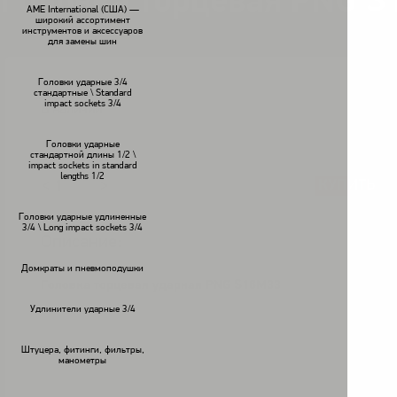
Головка торцевая PNG 
AME International (США) —
широкий ассортимент
инструментов и аксессуаров
для замены шин
Головки ударные 3/4
стандартные \ Standard
impact sockets 3/4
В наличии
Головки ударные
стандартной длины 1/2 \
impact sockets in standard
lengths 1/2
КУПИТЬ
<
>
Головки ударные удлиненные
3/4 \ Long impact sockets 3/4
Описание:
Домкраты и пневмоподушки
Головка торцевая ударная PNG S16M33
Удлинители ударные 3/4
Штуцера, фитинги, фильтры,
манометры