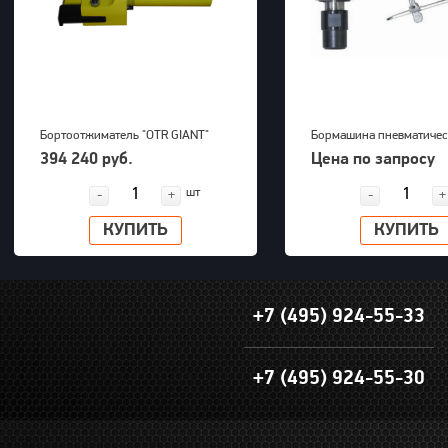
Бортоотжиматель "OTR GIANT"
Бормашина пневматичес
(39-63") для 5-ти составных
Kawasaki KPT-26DGBS
394 240 руб.
Цена по запросу
дисков 700bar, 23,5kg
шт
-
+
-
+
КУПИТЬ
КУПИТЬ
+7 (495) 924-55-33
+7 (495) 924-55-30