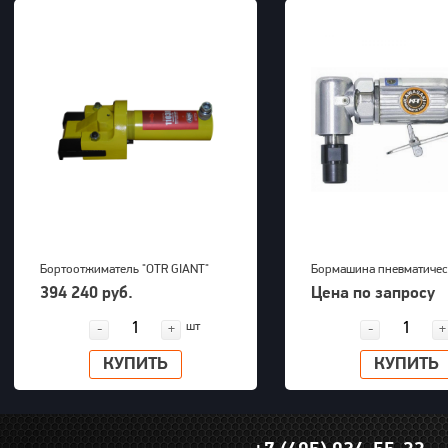
Бортоотжиматель "OTR GIANT"
Бормашина пневматичес
(39-63") для 5-ти составных
Kawasaki KPT-26DGBS
394 240 руб.
Цена по запросу
дисков 700bar, 23,5kg
шт
-
+
-
+
КУПИТЬ
КУПИТЬ