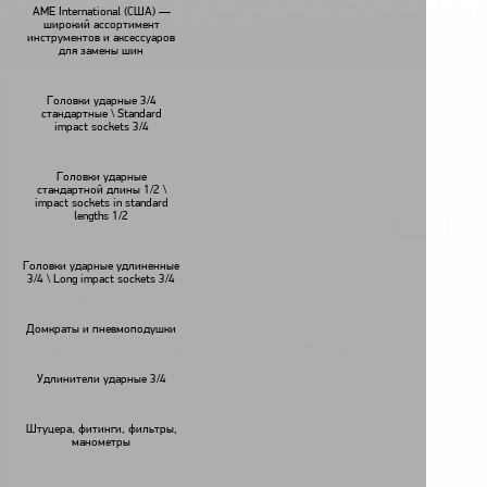
Головка ударная PNG-И
AME International (США) —
широкий ассортимент
инструментов и аксессуаров
для замены шин
Головки ударные 3/4
стандартные \ Standard
impact sockets 3/4
В наличии
Головки ударные
стандартной длины 1/2 \
impact sockets in standard
lengths 1/2
КУПИТЬ
<
>
Головки ударные удлиненные
3/4 \ Long impact sockets 3/4
Описание:
Домкраты и пневмоподушки
Головка ударная для гайковерта ИП-3128
Удлинители ударные 3/4
PNG-ИП32M38
Штуцера, фитинги, фильтры,
манометры