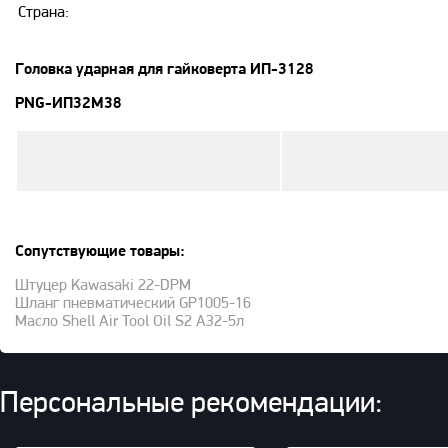
Страна:
Головка ударная для гайковерта ИП-3128
PNG-ИП32M38
Сопутствующие товары:
Штуцер Kawasaki 22-DPM
Шланг пневматический GP1005-16
Масло Shell Air Tool Oil S2 A32-5л
Персональные рекомендации: