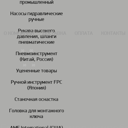
промышленный
117434, г. Москва, Дмитровское шоссе 13, пом. 7 ЖК Дыхание.
Насосы гидравлические
ручные
Рукава высокого
О КОМПАНИИ
ДОСТАВКА
ОПЛАТА
КОНТАКТЫ
давления, шланги
пневматические
7 (495) 924-55-33
30
00
Пн-Чт: 09
-18
Пневмоинструмент
(Китай, Россия)
7 (495) 924-55-30
30
30
Пятница: 09
-17
Уцененные товары
Ручной инструмент FPC
(Япония)
Гайковереты
Дрели
пневматические
пневматические
пн
Станочная оснастка
Головка для монтажного
Головки ударные искробезопасные
Головки ударные искробезопас
/
/
ключа