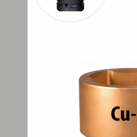
Шуруповерты
Бормашины
Штроб
евматические
пневматические
пневмати
ные алюминиевые 1/1 шестигранные
Головка ударная искробезопасна
/