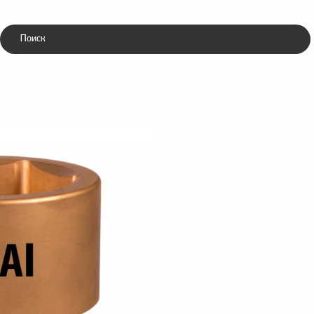
Каталог
ники
Зубила
ческие
пневматические
я PNG-108-19AlCu