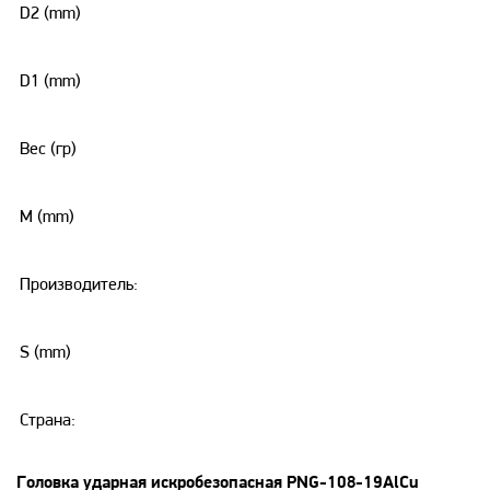
D2 (mm)
D1 (mm)
Вес (гр)
M (mm)
Производитель:
S (mm)
Страна:
Головка ударная искробезопасная PNG-108-19AlCu