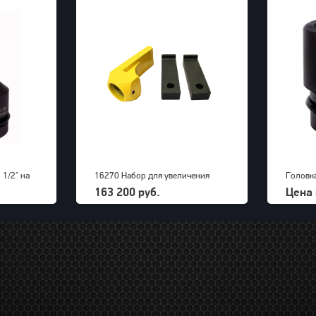
 1/2" на
16270 Набор для увеличения
Головк
36 мм
радиуса снятия покрышек для
163 200 руб.
Цена 
грузовых машин до 63" OTP 2000