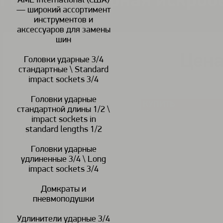
Головка ударная искроб
AME International (США)
— широкий ассортимент
инструментов и
аксессуаров для замены
шин
Цена
Головки ударные 3/4
В наличии
стандартные \ Standard
impact sockets 3/4
Головки ударные
КУПИТЬ
<
>
стандартной длины 1/2 \
impact sockets in
standard lengths 1/2
Описание:
Головки ударные
удлиненные 3/4 \ Long
impact sockets 3/4
Домкраты и
пневмоподушки
Удлинители ударные 3/4