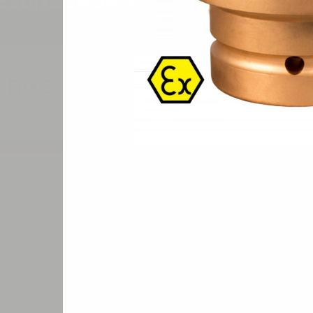
езопасная PNG-108-19Al
 по запросу