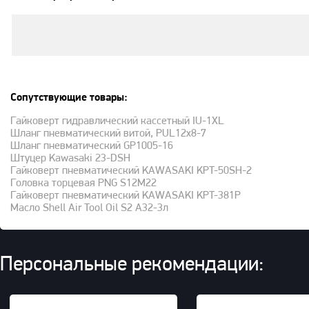
Сопутствующие товары:
Гайковерт гидравлический кассетный IU-1XL
Шланг пневматический витой, PUL12x8-7
Шланг пневматический GP1005-16
Штуцер Kawasaki 23-DSH
Гайковерт пневматический KAWASAKI KPT-50SH-2
Головка торцевая PNG S12M22
Гайковерт пневматический KAWASAKI KPT-381P
Масло Shell Air Tool Oil S2 A32-3л
Персональные рекомендации: