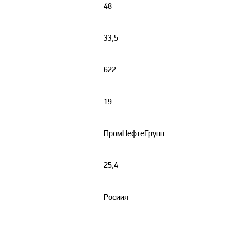
48
33,5
622
19
ПромНефтеГрупп
25,4
Росиия