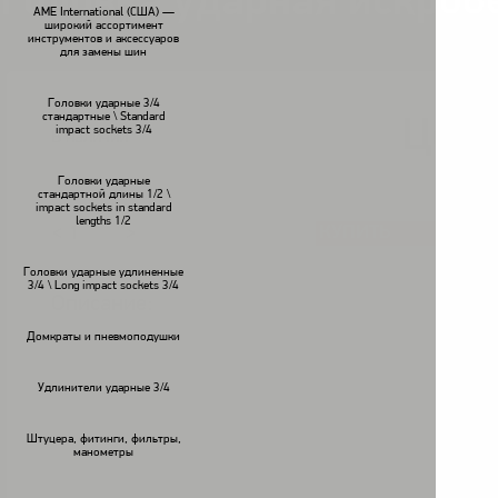
Головка ударная искроб
AME International (США) —
широкий ассортимент
инструментов и аксессуаров
для замены шин
Головки ударные 3/4
стандартные \ Standard
Цена
impact sockets 3/4
В наличии
Головки ударные
стандартной длины 1/2 \
impact sockets in standard
lengths 1/2
КУПИТЬ
<
>
Головки ударные удлиненные
3/4 \ Long impact sockets 3/4
Описание:
Домкраты и пневмоподушки
Удлинители ударные 3/4
Штуцера, фитинги, фильтры,
манометры