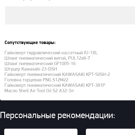
Сопутствующие товары:
Гайковерт гидравлический кассетный IU-1XL
Шланг пневматический витой, PUL12x8-7
Шланг пневматический GP1005-16
Штуцер Kawasaki 23-DSH
Гайковерт пневматический KAWASAKI KPT-50SH-2
Головка торцевая PNG S12M22
Гайковерт пневматический KAWASAKI KPT-381P
Масло Shell Air Tool Oil S2 A32-3л
Персональные рекомендации: