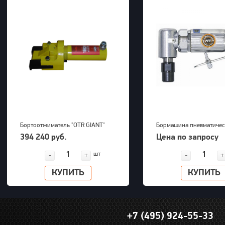
Бортоотжиматель "OTR GIANT"
Бормашина пневматичес
(39-63") для 5-ти составных
Kawasaki KPT-26DGBS
394 240 руб.
Цена по запросу
дисков 700bar, 23,5kg
шт
-
+
-
+
КУПИТЬ
КУПИТЬ
+7 (495) 924-55-33