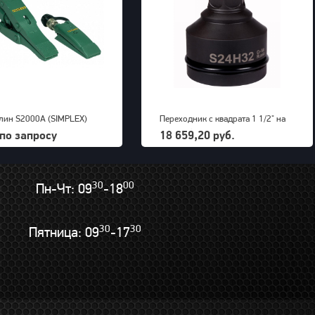
лин S2000A (SIMPLEX)
Переходник с квадрата 1 1/2" на
внешний шестигранник 32 мм
по запросу
18 659,20 руб.
PNG (S24M32H)
30
00
Пн-Чт: 09
-18
30
30
Пятница: 09
-17