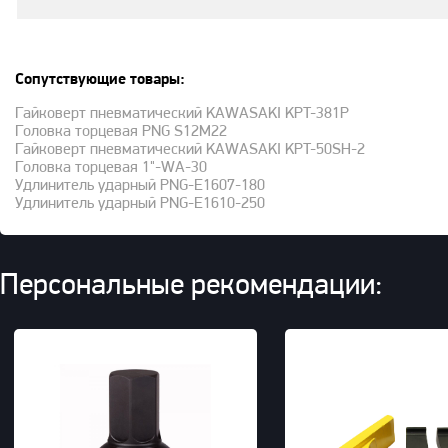
Сопутствующие товары:
Гайковерт пневматический KAWASAKI KPT-381P
Головка торцевая PNG S12M22
Гайковерт пневматический KAWASAKI KPT-50SH-2
Головка торцевая 1"-WA-30
Удлинитель ударный PNG-E1607-180
Удлинитель ударный PNG-E1610-250
Персональные рекомендации: