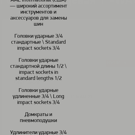
Головка торцевая 1"-WA
AME International (США)
— широкий ассортимент
инструментов и
аксессуаров для замены
шин
Головки ударные 3/4
В наличии
стандартные \ Standard
impact sockets 3/4
Головки ударные
КУПИТЬ
<
>
стандартной длины 1/2 \
impact sockets in
standard lengths 1/2
Описание:
Головки ударные
удлиненные 3/4 \ Long
Головка торцевая ударная 1"-WAU-27
impact sockets 3/4
Домкраты и
пневмоподушки
Удлинители ударные 3/4