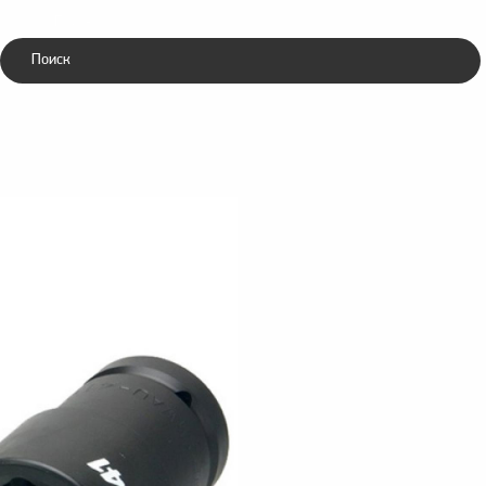
Каталог
ники
Зубила
ческие
пневматические