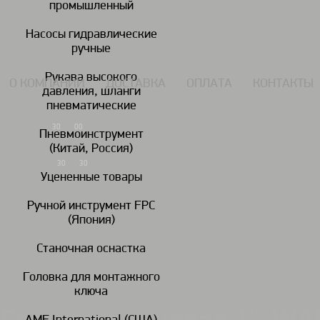
промышленный
117434, г. Москва, Дмитровское шоссе 13, пом. 7 ЖК Дыхание.
Насосы гидравлические
ручные
Рукава высокого
О КОМПАНИИ
ДОСТАВКА
ОПЛАТА
КОНТАКТЫ
давления, шланги
пневматические
7 (495) 924-55-33
30
00
Пн-Чт: 09
-18
Пневмоинструмент
(Китай, Россия)
7 (495) 924-55-30
30
30
Пятница: 09
-17
Уцененные товары
Ручной инструмент FPC
(Япония)
Гайковереты
Дрели
пневматические
пневматические
пн
Станочная оснастка
Головка для монтажного
Головки ударные / удлинители/шарниры/переходники
Головка торц
/
/
ключа