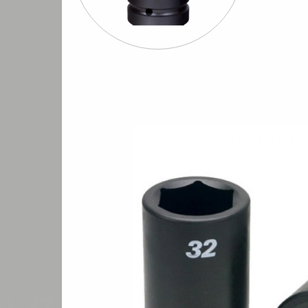
Шуруповерты
Бормашины
Штроб
евматические
пневматические
пневмати
евая 1"-WAU-27