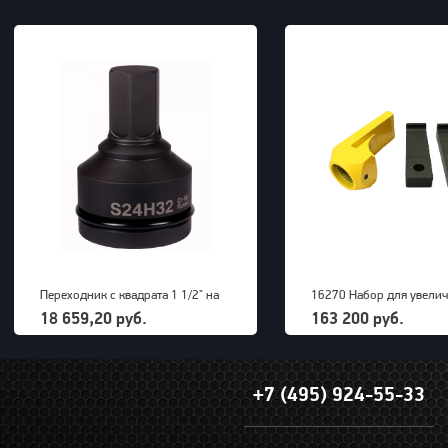
Переходник с квадрата 1 1/2" на
16270 Набор для увели
внешний шестигранник 32 мм
радиуса снятия покрыше
18 659,20 руб.
163 200 руб.
PNG (S24M32H)
грузовых машин до 63" 
+7 (495) 924-55-33