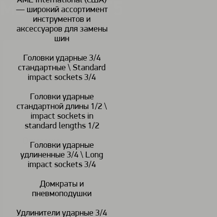
AME International (США)
Манометр GT5
— широкий ассортимент
инструментов и
аксессуаров для замены
шин
Головки ударные 3/4
стандартные \ Standard
В наличии
impact sockets 3/4
Головки ударные
стандартной длины 1/2 \
<
>
impact sockets in
standard lengths 1/2
Описание:
Головки ударные
удлиненные 3/4 \ Long
Манометр модели GT5
impact sockets 3/4
Домкраты и
пневмоподушки
Удлинители ударные 3/4