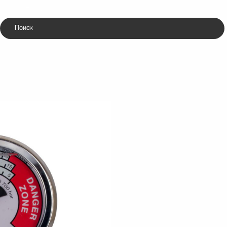
Каталог
ники
Зубила
ческие
пневматические