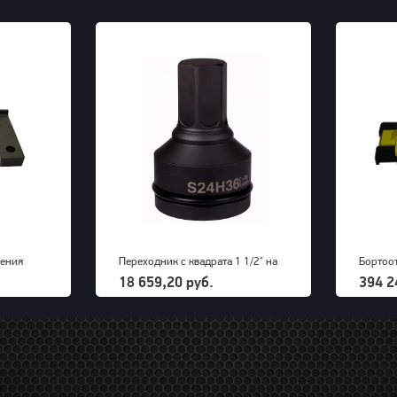
чения
Переходник с квадрата 1 1/2" на
Бортоо
к для
внешний шестигранник 36 мм
(39-63"
18 659,20 руб.
394 2
OTP 2000
PNG (S24M36H)
дисков 