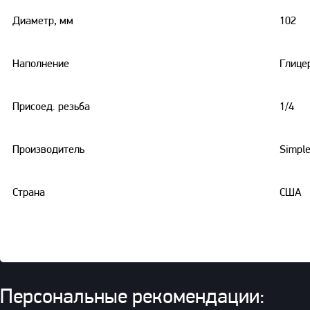
Диаметр, мм
102
Наполнение
Глице
Присоед. резьба
1/4
Производитель
Simpl
Страна
США
Манометр модели GT5 (
Персональные рекомендации: