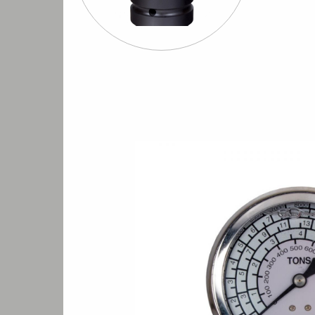
Шуруповерты
Бормашины
Штроб
евматические
пневматические
пневмати
ль промышленного пневматического инструмента
ль промышленного пневматического инструмента
Манометр GT5
/