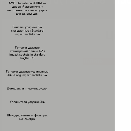
FPC S-3110(12P) 3/8" На
AME International (США) —
широкий ассортимент
инструментов и аксессуаров
для замены шин
Головки ударные 3/4
стандартные \ Standard
Цена
impact sockets 3/4
В наличии
Головки ударные
стандартной длины 1/2 \
impact sockets in standard
lengths 1/2
КУПИТЬ
<
>
Головки ударные удлиненные
3/4 \ Long impact sockets 3/4
Описание:
Домкраты и пневмоподушки
Удлинители ударные 3/4
Штуцера, фитинги, фильтры,
манометры