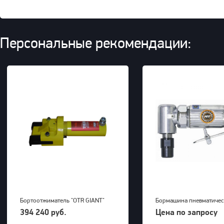
Персональные рекомендации:
Бортоотжиматель "OTR GIANT"
Бормашина пневматичес
(39-63") для 5-ти составных
Kawasaki KPT-26DGBS
394 240 руб.
Цена по запросу
дисков 700bar, 23,5kg