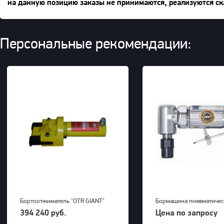
на данную позицию заказы не принимаются, реализуются ск
Персональные рекомендации:
Бортоотжиматель "OTR GIANT"
Бормашина пневматичес
(39-63") для 5-ти составных
Kawasaki KPT-26DGBS
394 240 руб.
Цена по запросу
дисков 700bar, 23,5kg