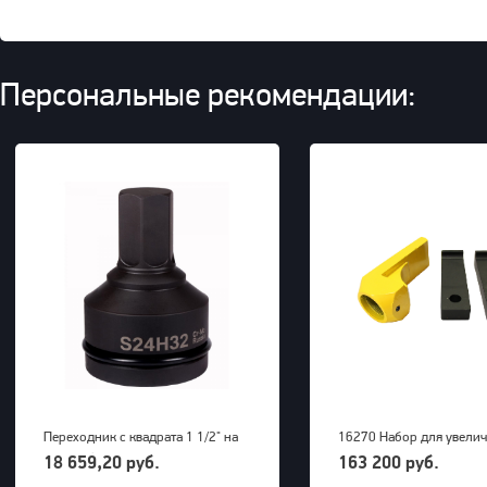
Персональные рекомендации:
Переходник с квадрата 1 1/2" на
16270 Набор для увели
внешний шестигранник 32 мм
радиуса снятия покрыше
18 659,20 руб.
163 200 руб.
PNG (S24M32H)
грузовых машин до 63" 