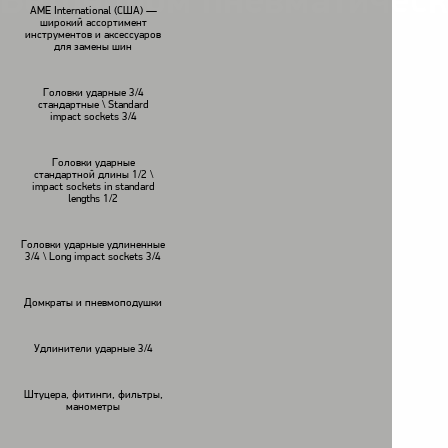
Бетонолом пневматичес
AME International (США) —
широкий ассортимент
инструментов и аксессуаров
для замены шин
Головки ударные 3/4
стандартные \ Standard
impact sockets 3/4
Головки ударные
стандартной длины 1/2 \
impact sockets in standard
lengths 1/2
Головки ударные удлиненные
3/4 \ Long impact sockets 3/4
Домкраты и пневмоподушки
Удлинители ударные 3/4
Штуцера, фитинги, фильтры,
манометры