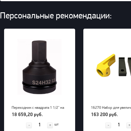
Персональные рекомендации:
Переходник с квадрата 1 1/2" на
16270 Набор для увели
внешний шестигранник 32 мм
радиуса снятия покрыше
18 659,20 руб.
163 200 руб.
PNG (S24M32H)
грузовых машин до 63" 
шт
-
+
-
+