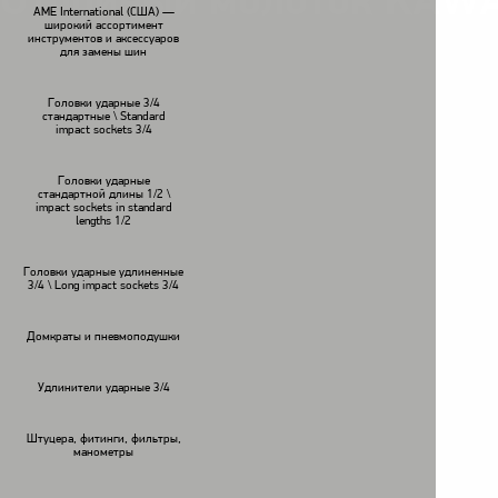
Отбойный молоток KAWAS
AME International (США) —
широкий ассортимент
инструментов и аксессуаров
для замены шин
Головки ударные 3/4
стандартные \ Standard
impact sockets 3/4
Головки ударные
стандартной длины 1/2 \
impact sockets in standard
lengths 1/2
Головки ударные удлиненные
3/4 \ Long impact sockets 3/4
Домкраты и пневмоподушки
Удлинители ударные 3/4
Штуцера, фитинги, фильтры,
манометры