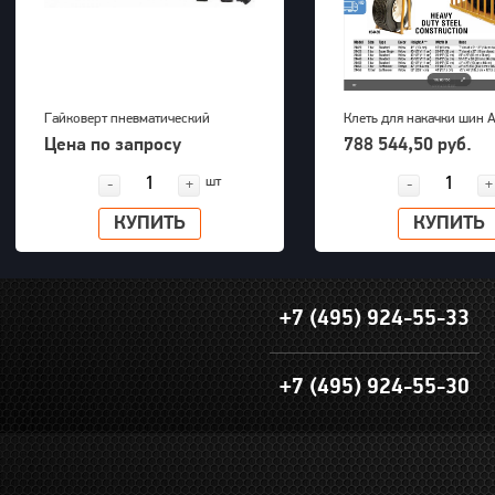
Гайковерт пневматический
Клеть для накачки шин 
KAWASAKI KPT-55SA
international 121х182х22
Цена по запросу
788 544,50 руб.
Bar, 372 кг
шт
-
+
-
+
КУПИТЬ
КУПИТЬ
+7 (495) 924-55-33
+7 (495) 924-55-30