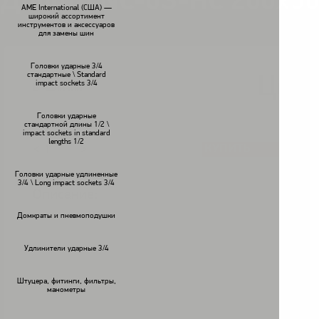
Долото NC-0S-HC 200x5
AME International (США) —
широкий ассортимент
инструментов и аксессуаров
для замены шин
Головки ударные 3/4
стандартные \ Standard
Цена
impact sockets 3/4
В наличии
Головки ударные
стандартной длины 1/2 \
impact sockets in standard
lengths 1/2
КУПИТЬ
<
>
Головки ударные удлиненные
3/4 \ Long impact sockets 3/4
Описание:
Домкраты и пневмоподушки
Удлинители ударные 3/4
Штуцера, фитинги, фильтры,
манометры