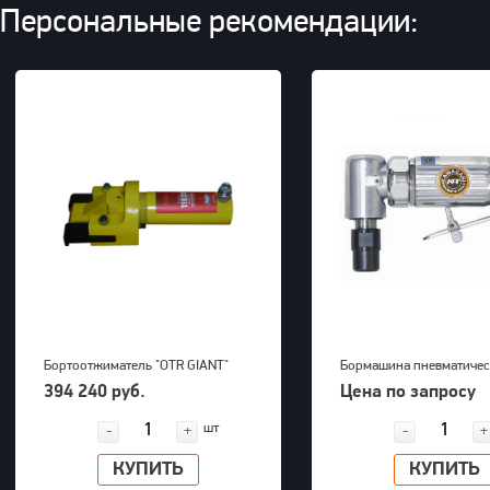
Персональные рекомендации:
Бортоотжиматель "OTR GIANT"
Бормашина пневматичес
(39-63") для 5-ти составных
Kawasaki KPT-26DGBS
394 240 руб.
Цена по запросу
дисков 700bar, 23,5kg
шт
-
+
-
+
КУПИТЬ
КУПИТЬ