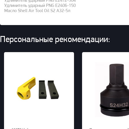
Удлинитель ударный PNG E2412-304
Удлинитель ударный PNG E2406-150
Масло Shell Air Tool Oil S2 A32-5л
Персональные рекомендации: