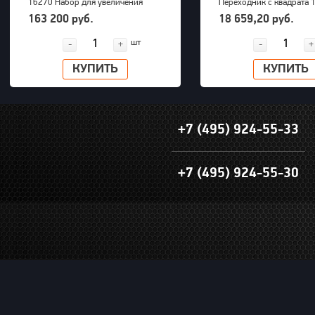
16270 Набор для увеличения
Переходник с квадрата 1
радиуса снятия покрышек для
внешний шестигранник 
163 200 руб.
18 659,20 руб.
грузовых машин до 63" OTP 2000
PNG (S24M32H)
шт
-
+
-
+
КУПИТЬ
КУПИТЬ
+7 (495) 924-55-33
+7 (495) 924-55-30