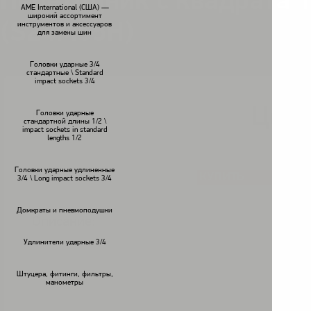
Переходник с квадрата 1
AME International (США) —
широкий ассортимент
(S24M55H)
инструментов и аксессуаров
для замены шин
Головки ударные 3/4
стандартные \ Standard
impact sockets 3/4
Цена
Головки ударные
В наличии
стандартной длины 1/2 \
impact sockets in standard
lengths 1/2
Головки ударные удлиненные
КУПИТЬ
<
>
3/4 \ Long impact sockets 3/4
Домкраты и пневмоподушки
Описание:
Удлинители ударные 3/4
Штуцера, фитинги, фильтры,
манометры