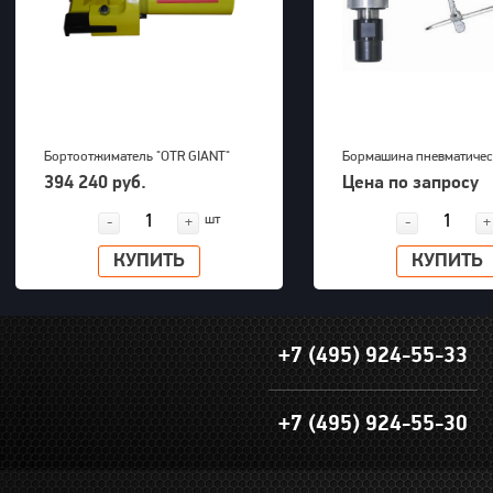
Бортоотжиматель "OTR GIANT"
Бормашина пневматичес
(39-63") для 5-ти составных
Kawasaki KPT-26DGBS
394 240 руб.
Цена по запросу
дисков 700bar, 23,5kg
шт
-
+
-
+
КУПИТЬ
КУПИТЬ
+7 (495) 924-55-33
+7 (495) 924-55-30