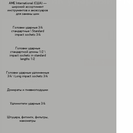
Переходник ударный PNG
AME International (США) —
широкий ассортимент
инструментов и аксессуаров
для замены шин
Головки ударные 3/4
стандартные \ Standard
Цена
impact sockets 3/4
В наличии
Головки ударные
стандартной длины 1/2 \
impact sockets in standard
lengths 1/2
КУПИТЬ
<
>
Головки ударные удлиненные
3/4 \ Long impact sockets 3/4
Описание:
Домкраты и пневмоподушки
Удлинители ударные 3/4
Штуцера, фитинги, фильтры,
манометры