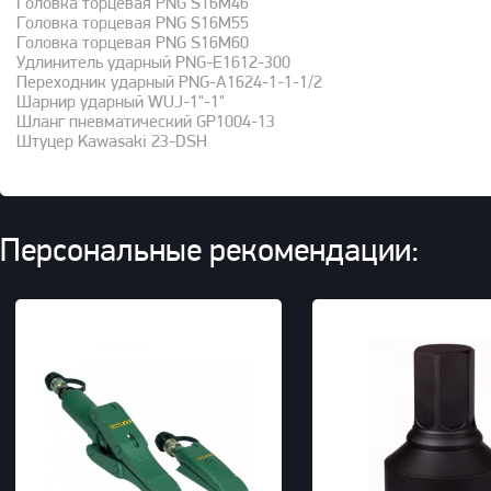
Головка торцевая PNG S16M46
Головка торцевая PNG S16M55
Головка торцевая PNG S16M60
Удлинитель ударный PNG-E1612-300
Переходник ударный PNG-A1624-1-1-1/2
Шарнир ударный WUJ-1"-1"
Шланг пневматический GP1004-13
Штуцер Kawasaki 23-DSH
Персональные рекомендации: