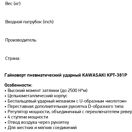
Вес (кг)
Входной патрубок (inch)
Производитель:
Страна:
Гайковерт пневматический ударный KAWASAKI KPT-381P
Особенности:
• Высокий момент затяжки (до 2500 Н*м)
• Цельнометаллический корпус
• Беспальцевый ударный механизм с U-образным «молотом»
• Переставная дополнительная рукоятка D-образного типа
• Регулятор мощности, объединенный с переключателем реве
• 4 ступени мощности
• Отвод воздуха через рукоятку
• Для жестких и мягких соединений