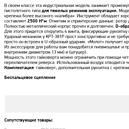
В своём классе эта индустриальная модель занимает промежу
пистолетного типа
для тяжелых режимов эксплуатации.
Моде
крепежа более высокого «калибра». Инструмент обладает хор
составляет
2500 Н*м
. Отметим и спринтерские данные: ротор
Полностью металлический корпус прочен и долговечен.
D-обр
Для этого придется открутить 4 винта, фиксирующие рукоятку
Ударный механизм у KPT-381P прост конструктивно и не требу
просто он встроен в U-образный ударник. «Молот» получает к
Из аксессуаров для работы вам понадобятся пневмошланг и п
внутренним диаметром 13 мм) и (штуцер).
Мощность этого гайковерта можно ограничить при помощи четы
переключателем реверса. Использованный воздух отводится ч
Комплектация
: гайковерт, дополнительная рукоятка с крепе
Беспальцевое сцепление
Сопутствующие товары: