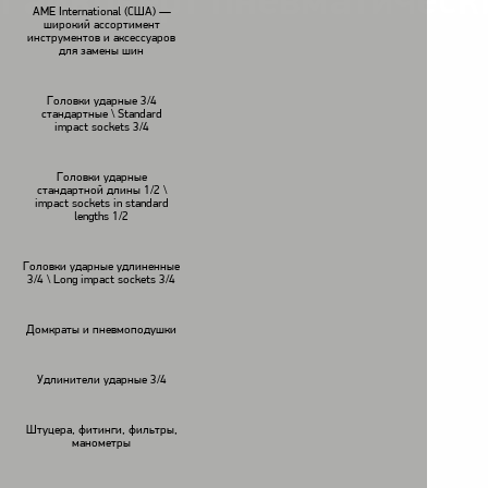
Гайковерт пневматичес
AME International (США) —
широкий ассортимент
инструментов и аксессуаров
для замены шин
Головки ударные 3/4
стандартные \ Standard
impact sockets 3/4
Головки ударные
стандартной длины 1/2 \
impact sockets in standard
lengths 1/2
Головки ударные удлиненные
3/4 \ Long impact sockets 3/4
Домкраты и пневмоподушки
Удлинители ударные 3/4
Штуцера, фитинги, фильтры,
манометры