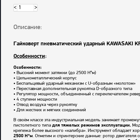
<
>
Описание:
Гайковерт пневматический ударный KAWASAKI K
Особенности
:
Особенности:
• Высокий момент затяжки (до 2500 Н*м)
• Цельнометаллический корпус
• Беспальцевый ударный механизм с U-образным «молотом»
• Переставная дополнительная рукоятка D-образного типа
• Регулятор мощности, объединенный с переключателем реве
• 4 ступени мощности
• Отвод воздуха через рукоятку
• Для жестких и мягких соединений
В своём классе эта индустриальная модель занимает промежу
пистолетного типа
для тяжелых режимов эксплуатации.
Мод
крепежа более высокого «калибра». Инструмент обладает хо
2500 Н*м
. Отметим и спринтерские данные: ротор двигателя 