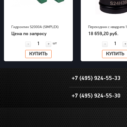
Гидроклин S2000A (SIMPLEX)
Переходник с квадрата 1
внешний шестигранник 
Цена по запросу
18 659,20 руб.
PNG (S24M36H)
шт
-
+
-
+
КУПИТЬ
КУПИТЬ
+7 (495) 924-55-33
+7 (495) 924-55-30