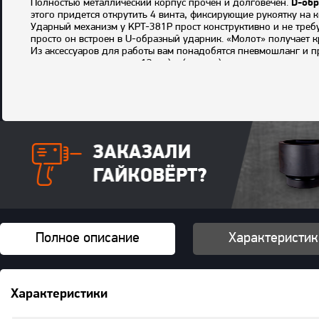
Полностью металлический корпус прочен и долговечен.
D-обр
этого придется открутить 4 винта, фиксирующие рукоятку на 
Ударный механизм у KPT-381P прост конструктивно и не требу
просто он встроен в U-образный ударник. «Молот» получает 
Из аксессуаров для работы вам понадобятся пневмошланг и 
внутренним диаметром 13 мм) и (штуцер).
Мощность этого гайковерта можно ограничить при помощи чет
переключателем реверса. Использованный воздух отводится че
Комплектация
: гайковерт, дополнительная рукоятка с крепе
Беспальцевое сцепление
Полное описание
Характеристик
Характеристики