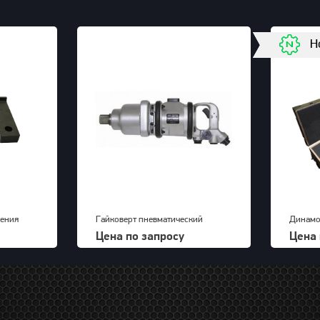
Н
чения
Гайковерт пневматический
Динамо
к для
KAWASAKI KPT-55SA
Elite-T
Цена по запросу
Цена 
OTP 2000