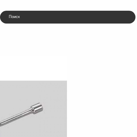
Каталог
ники
Зубила
ческие
пневматические