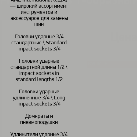
FPC YW-1014 Y-образны
AME International (США)
— широкий ассортимент
инструментов и
аксессуаров для замены
шин
Цена
Головки ударные 3/4
В наличии
стандартные \ Standard
impact sockets 3/4
Головки ударные
КУПИТЬ
<
>
стандартной длины 1/2 \
impact sockets in
standard lengths 1/2
Описание:
Головки ударные
удлиненные 3/4 \ Long
impact sockets 3/4
Домкраты и
пневмоподушки
Удлинители ударные 3/4