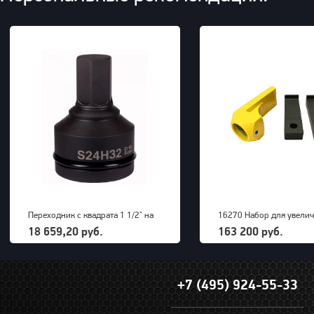
Переходник с квадрата 1 1/2" на
16270 Набор для увели
внешний шестигранник 32 мм
радиуса снятия покрыше
18 659,20 руб.
163 200 руб.
PNG (S24M32H)
грузовых машин до 63" 
+7 (495) 924-55-33