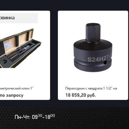
овинка
метрический ключ 1"
Переходник с квадрата 1 1/2" на
ools ETG DK 750-2000Н/м
внешний шестигранник 27 мм
по запросу
18 659,20 руб.
PNG (S24M27H)
30
00
Пн-Чт: 09
-18