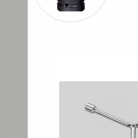
Шуруповерты
Бормашины
Штроб
евматические
пневматические
пневмати
пр.)
FPC YW-1014 Y-образный ключ 10-12-14mm
/