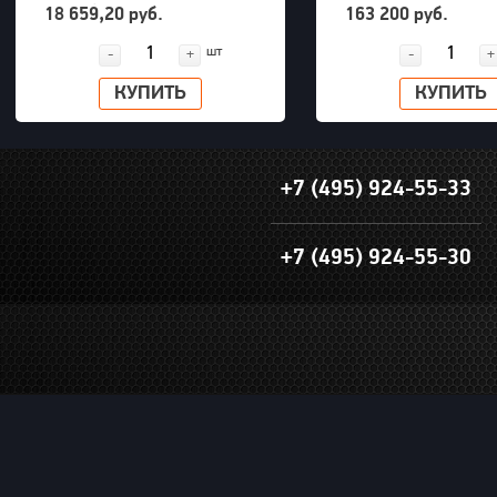
внешний шестигранник 32 мм
радиуса снятия покрыше
18 659,20 руб.
163 200 руб.
PNG (S24M32H)
грузовых машин до 63" 
шт
-
+
-
+
КУПИТЬ
КУПИТЬ
+7 (495) 924-55-33
+7 (495) 924-55-30