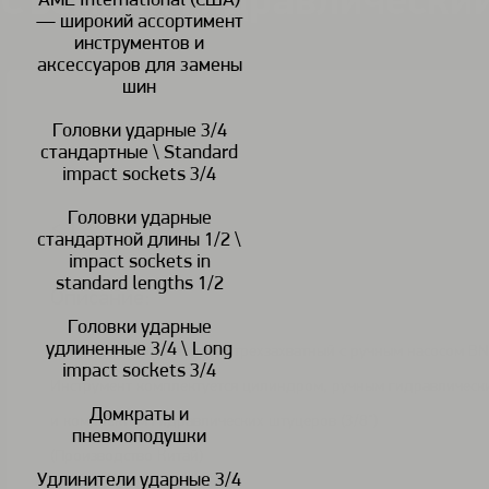
Съемник гидравлически
AME International (США)
— широкий ассортимент
инструментов и
аксессуаров для замены
шин
Головки ударные 3/4
В наличии
стандартные \ Standard
impact sockets 3/4
Головки ударные
<
>
стандартной длины 1/2 \
impact sockets in
standard lengths 1/2
Описание:
Головки ударные
удлиненные 3/4 \ Long
Съемник гидравлический трехзахватный с ручным насосом BN
impact sockets 3/4
Инструмент комплектуется цилиндром, ручным гидравлически
Домкраты и
и комплектом гидравлических штуцеров (3/8")
пневмоподушки
(Производство Китай)
Удлинители ударные 3/4