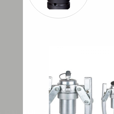
Шуруповерты
Бормашины
Штроб
евматические
пневматические
пневмати
(20-50 тонн)
Съемник гидравлический BN HHL-30F
/