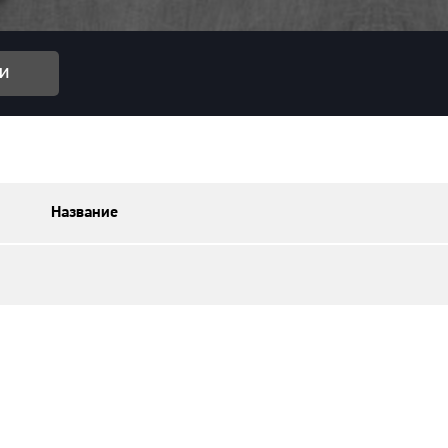
и
Название