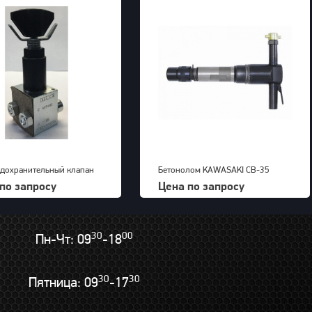
дохранительный клапан
Бетонолом KAWASAKI CB-35
AR-700
по запросу
Цена по запросу
30
00
Пн-Чт: 09
-18
30
30
Пятница: 09
-17