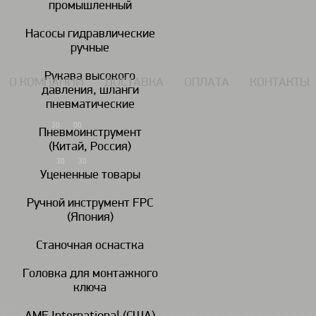
промышленный
117434, г. Москва, Дмитровское шоссе 13, пом. 7 ЖК Дыхание.
Насосы гидравлические
ручные
Рукава высокого
О КОМПАНИИ
ДОСТАВКА
ОПЛАТА
КОНТАКТЫ
давления, шланги
пневматические
7 (495) 924-55-33
30
00
Пн-Чт: 09
-18
Пневмоинструмент
(Китай, Россия)
7 (495) 924-55-30
30
30
Пятница: 09
-17
Уцененные товары
Ручной инструмент FPC
(Япония)
Гайковереты
Дрели
пневматические
пневматические
пн
Станочная оснастка
Головка для монтажного
Съемники гидравлические
Съемники гидравлические трехзахватные 
/
/
ключа