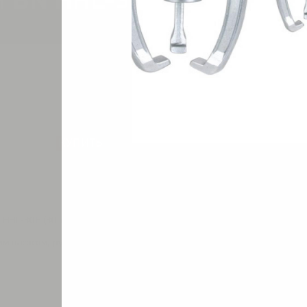
й BN HHL-30F
КУПИТЬ
 HHL-30F (30 тонн)
м насосом, рукавом высокого давления- 1,8 м.