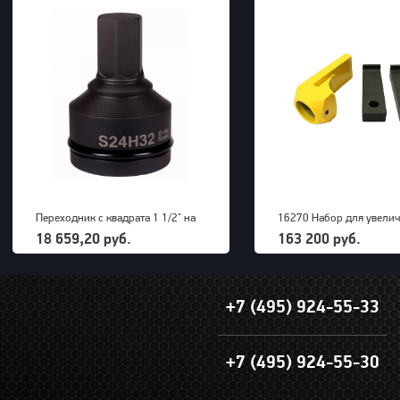
Переходник с квадрата 1 1/2" на
16270 Набор для увели
внешний шестигранник 32 мм
радиуса снятия покрыше
18 659,20 руб.
163 200 руб.
PNG (S24M32H)
грузовых машин до 63" 
+7 (495) 924-55-33
+7 (495) 924-55-30