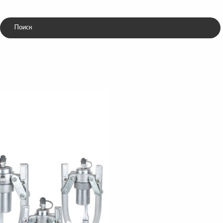
Каталог
ники
Зубила
ческие
пневматические