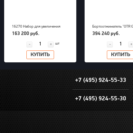
16270 Набор для увеличения
Бортоотжиматель "OTR 
радиуса снятия покрышек для
(39-63") для 5-ти соста
163 200 руб.
394 240 руб.
грузовых машин до 63" OTP 2000
дисков 700bar, 23,5kg
шт
-
+
-
+
КУПИТЬ
КУПИТЬ
+7 (495) 924-55-33
+7 (495) 924-55-30