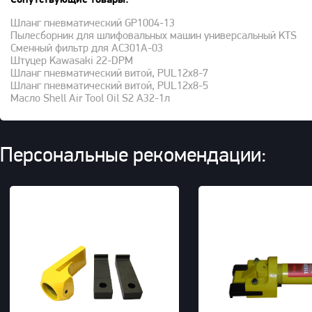
Шланг пневматический GP1004-13
Пылесборник для шлифовальных машин универсальный KTS
Сменный фильтр для AC301A-03
Штуцер Kawasaki 22-DPM
Шланг пневматический витой, PUL12x8-7
Шланг пневматический витой, PUL12x8-5
Масло Shell Air Tool Oil S2 A32-1л
Персональные рекомендации: