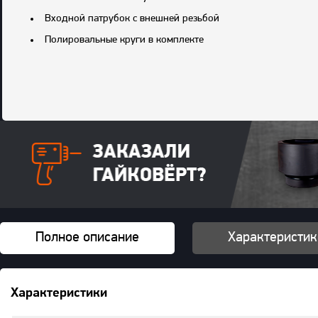
Входной патрубок с внешней резьбой
Полировальные круги в комплекте
Чем данная машина отличается от соседей по модельному ряд
на липучке диаметром 72 и 45 мм. Первую используют для б
труднодоступных местах. Учитывайте, что круги малого диам
– процесс несложный. Для блокировки шпинделя используют 
KPT-430K обладает скромной для столь небольшой подошвы ча
«невысокой» скорости инструмент способен шлифовать самые р
комплекте идут четыре полировальных круга (два диаметром
входной патрубок машины. Изменение мощности производится
KPT-430K – это весьма легкая и маневренная машина. 900 гра
жесткие условия эксплуатации. Рычаг пуска имеет нижнее ра
рукоятку. В зоне обхвата на корпусе имеется пластиковый че
боковой рукоятки (при необходимости машину можно придерж
Полное описание
Характеристик
Заметьте, что пневмошланг нужно присоединить к патрубку с
компрессору принадлежности можно заказать на нашем сайте
приобрести и шланг. Мы предлагаем как прямой шланг (наимен
Комплектация
: машина, боковая рукоятка, две подошвы, 4 п
Характеристики