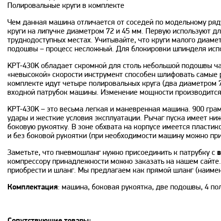
Полировальные круги в комплекте
Чем данная машина отличается от соседей по модельному ряд
круги на липучке диаметром 72 и 45 мм. Первую используют д
труднодоступных местах. Учитывайте, что круги малого диаме
подошвы – процесс несложный. Для блокировки шпинделя испо
KPT-430K обладает скромной для столь небольшой подошвы час
«невысокой» скорости инструмент способен шлифовать самые р
комплекте идут четыре полировальных круга (два диаметром 
входной патрубок машины. Изменение мощности производится 
KPT-430K – это весьма легкая и маневренная машина. 900 гра
удары и жесткие условия эксплуатации. Рычаг пуска имеет н
боковую рукоятку. В зоне обхвата на корпусе имеется пластик
и без боковой рукоятки (при необходимости машину можно при
Заметьте, что пневмошланг нужно присоединить к патрубку с
компрессору принадлежности можно заказать на нашем сайте.
приобрести и шланг. Мы предлагаем как прямой шланг (наимено
Комплектация
: машина, боковая рукоятка, две подошвы, 4 по
Сопутствующие товары: