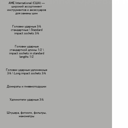
Шлифмашина торцевая K
AME International (США) —
широкий ассортимент
инструментов и аксессуаров
для замены шин
Головки ударные 3/4
стандартные \ Standard
impact sockets 3/4
Головки ударные
стандартной длины 1/2 \
impact sockets in standard
lengths 1/2
Головки ударные удлиненные
3/4 \ Long impact sockets 3/4
Домкраты и пневмоподушки
Удлинители ударные 3/4
Штуцера, фитинги, фильтры,
манометры