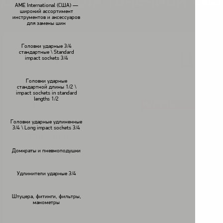
Долото для точечной св
AME International (США) —
широкий ассортимент
инструментов и аксессуаров
для замены шин
Головки ударные 3/4
стандартные \ Standard
Цена
impact sockets 3/4
В наличии
Головки ударные
стандартной длины 1/2 \
impact sockets in standard
lengths 1/2
КУПИТЬ
<
>
Головки ударные удлиненные
3/4 \ Long impact sockets 3/4
Описание:
Домкраты и пневмоподушки
Удлинители ударные 3/4
Штуцера, фитинги, фильтры,
манометры