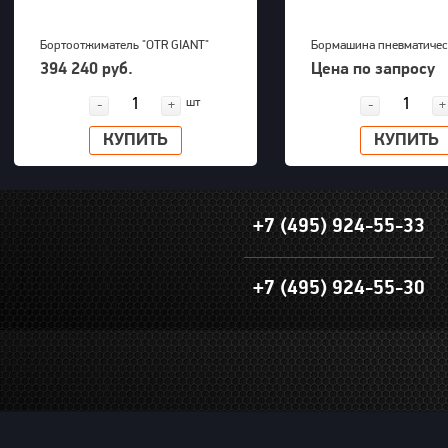
Бортоотжиматель "OTR GIANT"
Бормашина пневматичес
(39-63") для 5-ти составных
Kawasaki KPT-26DGBS
394 240 руб.
Цена по запросу
дисков 700bar, 23,5kg
шт
-
+
-
+
КУПИТЬ
КУПИТЬ
+7 (495) 924-55-33
+7 (495) 924-55-30