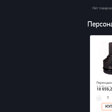
Нет товаров
Персон
Переходник
1 1/2" на 
18 659,2
шестигран
PNG (S24M
-
КУ