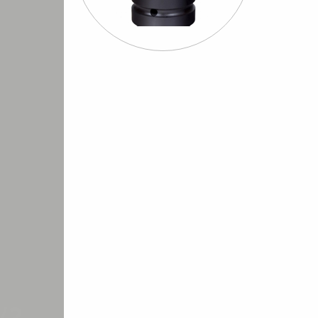
Шуруповерты
Бормашины
Штроб
евматические
пневматические
пневмати
переходники шарниры ударные
Удлинители ударные
Удлинители удар
/
/