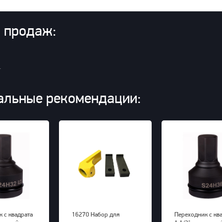
 продаж:
.
альные рекомендации:
 с квадрата
16270 Набор для
Переходник с кв