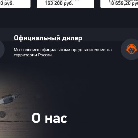
внешний
увеличения радиуса
1 1/2" на внешни
0 руб.
163 200 руб.
18 659,20 ру
ник 32 мм
снятия покрышек для
шестигранник 36
32H)
грузовых машин до 63"
PNG (S24M36H)
OTP 2000
Официальный дилер
Мы являемся официальными представителями на
территории России.
О нас