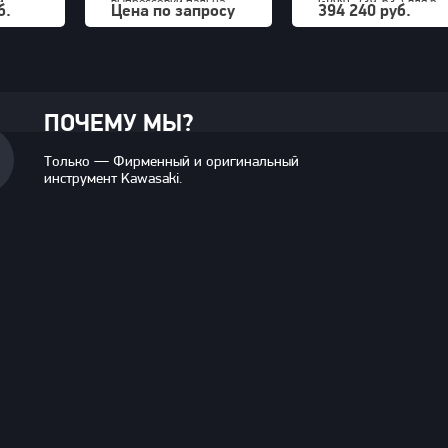
й
выпрессовки пальца
GIANT" (39-63") для 5-
б.
Цена по запросу
394 240 руб.
 мм
кривошипа станка-
ти составных дисков
качалки
700bar, 23,5kg
ПОЧЕМУ МЫ?
Только — Фирменный и оригинальный
инструмент Kawasaki.