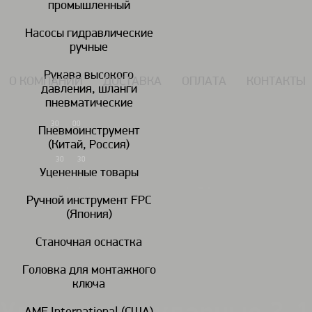
промышленный
117434, г. Москва, Дмитровское шоссе 13, пом. 7 ЖК Дыхание.
Насосы гидравлические
ручные
Рукава высокого
О КОМПАНИИ
ДОСТАВКА
ОПЛАТА
КОНТАКТЫ
давления, шланги
пневматические
7 (495) 924-55-33
30
00
Пн-Чт: 09
-18
Пневмоинструмент
(Китай, Россия)
7 (495) 924-55-30
30
30
Пятница: 09
-17
Уцененные товары
Ручной инструмент FPC
(Япония)
Гайковереты
Дрели
пневматические
пневматические
пн
Станочная оснастка
Головка для монтажного
Головки ударные / удлинители/шарниры/переходники
Удлинители 
/
/
ключа